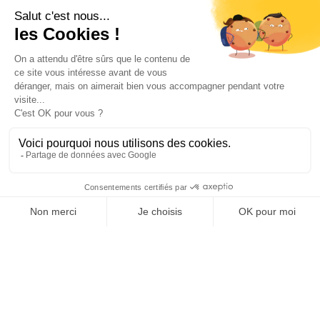
Ihr Konto

Informations

Fiches conseils

Insecte
Rongeurs