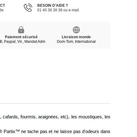
ECT
BESOIN D’AIDE ?
19e
01 40 38 38 38 ou e-mail
Paiement sécurisé
Livraison monde
B, Paypal, Vir., Mandat Adm
Dom-Tom, International
cafards, fourmis, araignées, etc), les moustiques, les 
e® Partix™ ne tache pas et ne laisse pas d'odeurs dans 