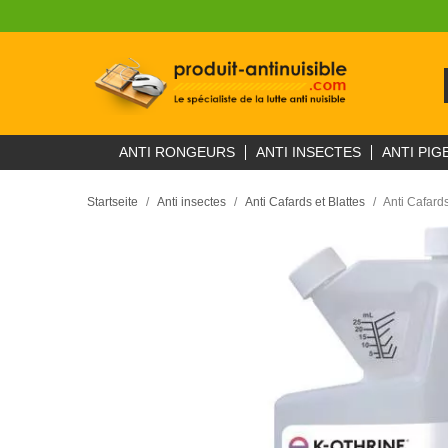
ANTI RONGEURS
ANTI INSECTES
ANTI PIG
Startseite
Anti insectes
Anti Cafards et Blattes
Anti Cafard