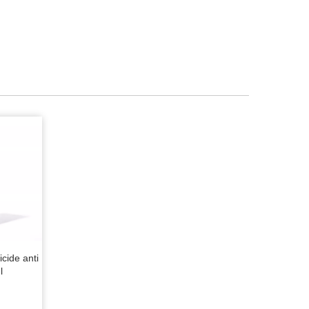
cide anti
l