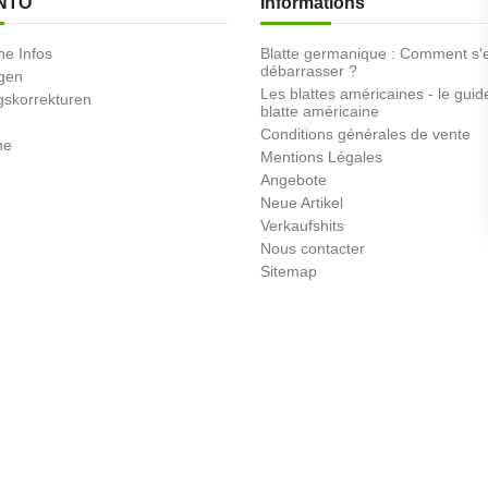
NTO
Informations
he Infos
Blatte germanique : Comment s'
débarrasser ?
ngen
Les blattes américaines - le guid
skorrekturen
blatte américaine
Conditions générales de vente
ne
Mentions Légales
Angebote
Neue Artikel
Verkaufshits
Nous contacter
Sitemap