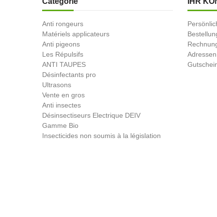
Catégorie
IHR KO
Anti rongeurs
Persönlic
Matériels applicateurs
Bestellu
Anti pigeons
Rechnung
Les Répulsifs
Adressen
ANTI TAUPES
Gutschei
Désinfectants pro
Ultrasons
Vente en gros
Anti insectes
Désinsectiseurs Electrique DEIV
Gamme Bio
Insecticides non soumis à la législation
BLACK FRIDAY
Promotions
© 2026 - Produit-antinuisible.com