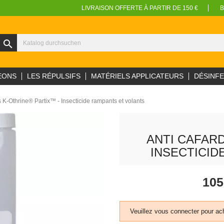
LIVRAISON OFFERTE À PARTIR DE 150 €
B
search
EONS
LES RÉPULSIFS
MATÉRIELS APPLICATEURS
DÉSINF
s K-Othrine® Partix™ - Insecticide rampants et volants
ANTI CAFARD
INSECTICID
105
Veuillez vous connecter pour ach