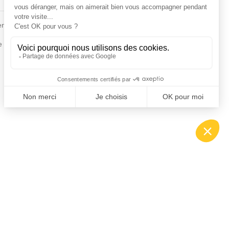
Fiches conseils
en
Insecte
Rongeurs
e de la