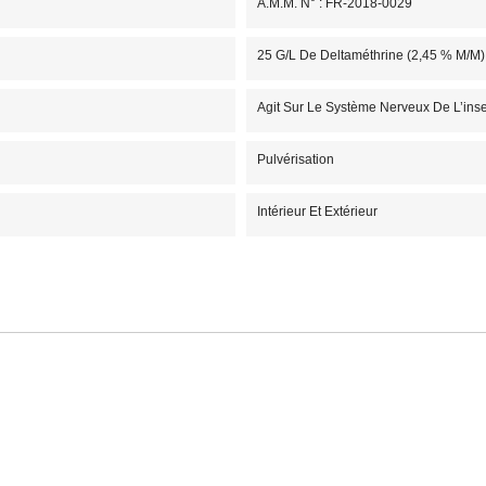
A.M.M. N° : FR-2018-0029
25 G/L De Deltaméthrine (2,45 % M/m)
Agit Sur Le Système Nerveux De L’ins
Pulvérisation
Intérieur Et Extérieur