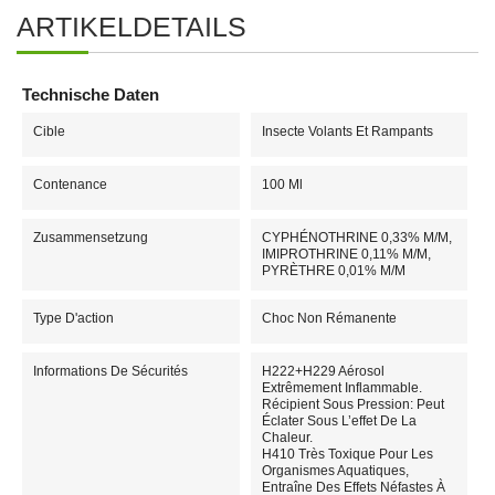
ARTIKELDETAILS
Technische Daten
Cible
Insecte Volants Et Rampants
Contenance
100 Ml
Zusammensetzung
CYPHÉNOTHRINE 0,33% M/M,
IMIPROTHRINE 0,11% M/M,
PYRÈTHRE 0,01% M/M
Type D'action
Choc Non Rémanente
Informations De Sécurités
H222+H229 Aérosol
Extrêmement Inflammable.
Récipient Sous Pression: Peut
Éclater Sous L’effet De La
Chaleur.
H410 Très Toxique Pour Les
Organismes Aquatiques,
Entraîne Des Effets Néfastes À