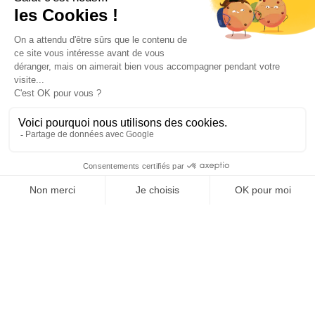
Ihr Konto

Informations

Fiches conseils

Insecte
Rongeurs
© 2026 - Produit-antinuisible.com