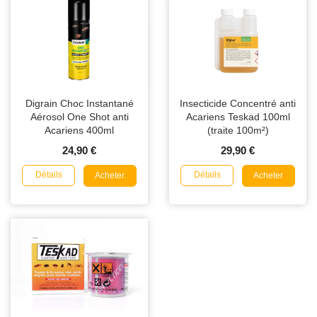
Digrain Choc Instantané
Insecticide Concentré anti
Aérosol One Shot anti
Acariens Teskad 100ml
Acariens 400ml
(traite 100m²)
24,90 €
29,90 €
Détails
Détails
Acheter
Acheter