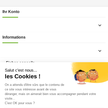
Ihr Konto

Informations

Fiches conseils

Insecte
Rongeurs