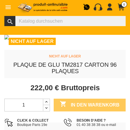
0

search
NICHT AUF LAGER
NICHT AUF LAGER
PLAQUE DE GLU TM2817 CARTON 96
PLAQUES
222,00 €
Bruttopreis

IN DEN WARENKORB
CLICK & COLLECT
BESOIN D’AIDE ?
Boutique Paris 19e
01 40 38 38 38 ou e-mail