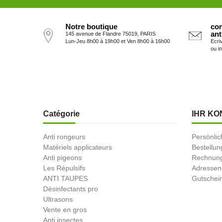
Notre boutique
con
ant
145 avenue de Flandre 75019, PARIS
Lun-Jeu 8h00 à 19h00 et Ven 8h00 à 16h00
Ecri
ou i
Catégorie
IHR KO
Anti rongeurs
Persönlic
Matériels applicateurs
Bestellu
Anti pigeons
Rechnung
Les Répulsifs
Adressen
ANTI TAUPES
Gutschei
Désinfectants pro
Ultrasons
Vente en gros
Anti insectes