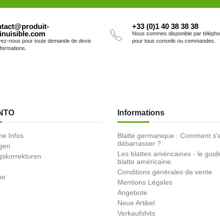
tact@produit-
+33 (0)1 40 38 38 38
inuisible.com
Nous sommes disponible par téléph
vez-nous pour toute demande de devis
pour tous conseils ou commandes.
nformations.
NTO
Informations
he Infos
Blatte germanique : Comment s'
débarrasser ?
ngen
Les blattes américaines - le guid
skorrekturen
blatte américaine
Conditions générales de vente
ne
Mentions Légales
Angebote
Neue Artikel
Verkaufshits