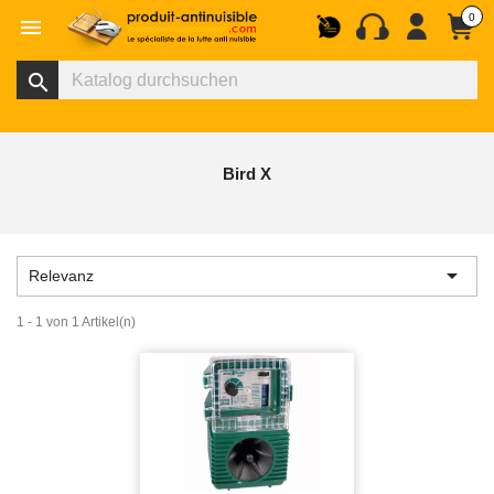
0

search
Bird X

Relevanz
1 - 1 von 1 Artikel(n)