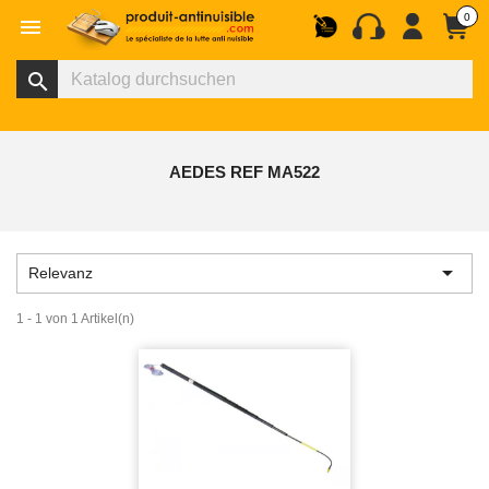
0

search
AEDES REF MA522

Relevanz
1 - 1 von 1 Artikel(n)