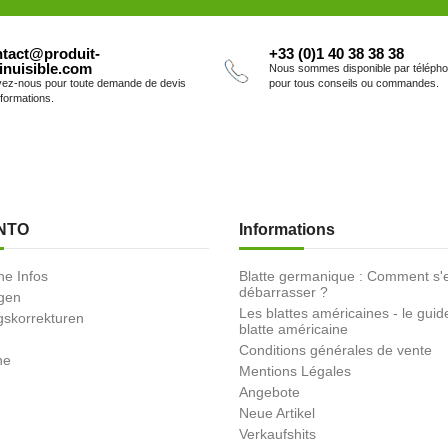
tact@produit-
+33 (0)1 40 38 38 38
inuisible.com
Nous sommes disponible par téléph
vez-nous pour toute demande de devis
pour tous conseils ou commandes.
nformations.
NTO
Informations
he Infos
Blatte germanique : Comment s'
débarrasser ?
ngen
Les blattes américaines - le guid
skorrekturen
blatte américaine
Conditions générales de vente
ne
Mentions Légales
Angebote
Neue Artikel
Verkaufshits