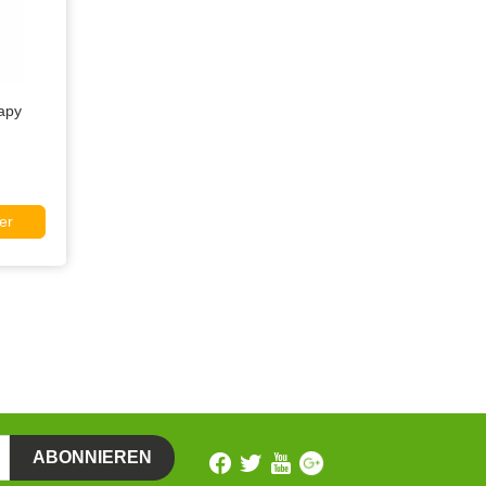
apy
er