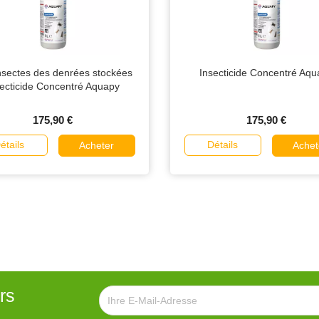
insectes des denrées stockées
Insecticide Concentré Aqu
secticide Concentré Aquapy
175,90 €
175,90 €
étails
Détails
Acheter
Achet
rs