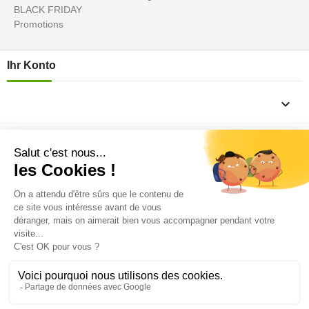
BLACK FRIDAY
Promotions
Ihr Konto

Informations

Fiches conseils

Insecte