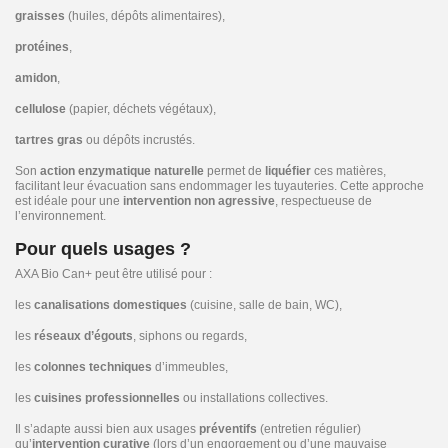
graisses
(huiles, dépôts alimentaires),
protéines
,
amidon
,
cellulose
(papier, déchets végétaux),
tartres gras
ou dépôts incrustés.
Son
action enzymatique naturelle
permet de
liquéfier
ces matières,
facilitant leur évacuation sans endommager les tuyauteries. Cette approche
est idéale pour une
intervention non agressive
, respectueuse de
l’environnement.
Pour quels usages ?
AXA Bio Can+ peut être utilisé pour :
les
canalisations domestiques
(cuisine, salle de bain, WC),
les
réseaux d’égouts
, siphons ou regards,
les
colonnes techniques
d’immeubles,
les
cuisines professionnelles
ou installations collectives.
Il s’adapte aussi bien aux usages
préventifs
(entretien régulier)
qu’
intervention curative
(lors d’un engorgement ou d’une mauvaise