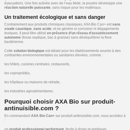
évacuation). Une fois activée avec de l’eau tiède, la poudre développe une
réaction naturelle puissante
, sans risque pour les matériaux.
Un traitement écologique et sans danger
Contrairement aux produits chimiques classiques, AXA Bio Can+ est
sans
soude caustique
,
sans acide
, et ne génère ni corrosion ni dégagements
toxiques. Il peut être utilisé
en présence d’un réseau d’assainissement
autonome
(fosse septique, bac à graisse) sans déséquilibrer la flore
bactérienne.
Cette
solution biologique
est idéale pour les établissements soumis à des
contraintes environnementales ou sanitaires élevées, comme :
les hôtels, cuisines centrales, restaurants,
les copropriétés,
les hôpitaux ou maisons de retraite,
les industries agroalimentaires.
Pourquoi choisir AXA Bio sur produit-
antinuisible.com ?
En commandant
AXA Bio Can+
sur produit-antinuisible.com, vous accédez à
:
un
produit professionnel performant
, facile à doser et appliquer,